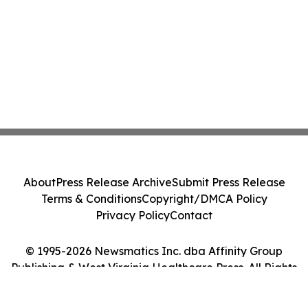
About
Press Release Archive
Submit Press Release
Terms & Conditions
Copyright/DMCA Policy
Privacy Policy
Contact
© 1995-2026 Newsmatics Inc. dba Affinity Group
Publishing & West Virginia Healthcare Press. All Rights
Reserved.